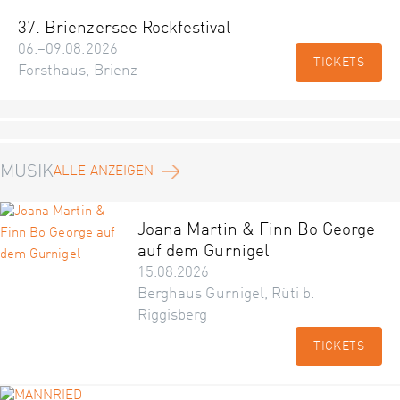
37. Brienzersee Rockfestival
06.–09.08.2026
TICKETS
Forsthaus, Brienz
MUSIK
ALLE ANZEIGEN
Joana Martin & Finn Bo George
auf dem Gurnigel
15.08.2026
Berghaus Gurnigel, Rüti b.
Riggisberg
TICKETS