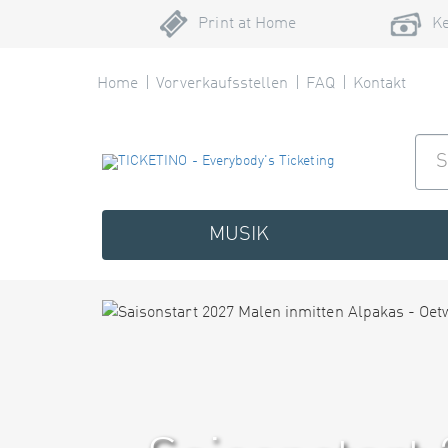
Print at Home
Ke
Home
Vorverkaufsstellen
FAQ
Kontakt
MUSIK