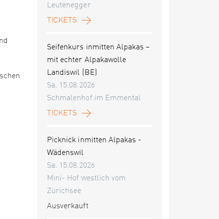
Leutenegger
TICKETS
und
Seifenkurs inmitten Alpakas –
mit echter Alpakawolle
Landiswil (BE)
nschen
Sa. 15.08.2026
Schmalenhof im Emmental
TICKETS
Picknick inmitten Alpakas -
Wädenswil
Sa. 15.08.2026
Mini- Hof westlich vom
Zürichsee
Ausverkauft