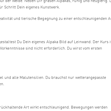
d auf der Weide. Neben Dir grasen Alpakas, ruhig und neugierig. 
 für Schritt Dein eigenes Kunstwerk.
ativität und tierische Begegnung zu einer entschleunigenden Au
estaltest Du Dein eigenes Alpaka Bild auf Leinwand. Der Kurs i
Vorkenntnisse sind nicht erforderlich. Du wirst vom ersten
nsel und alle Malutensilien. Du brauchst nur wetterangepasste
en.
 zurückhaltende Art wirkt entschleunigend. Bewegungen werden