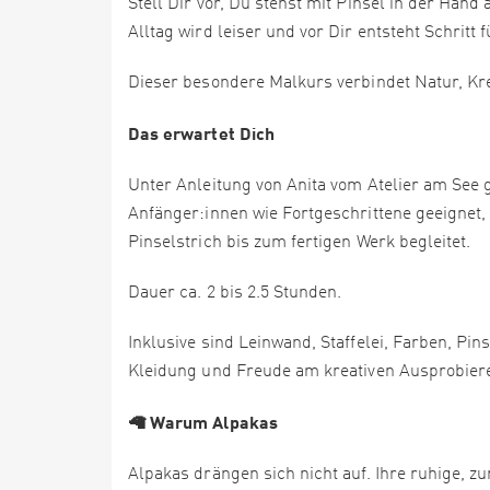
Stell Dir vor, Du stehst mit Pinsel in der Han
Alltag wird leiser und vor Dir entsteht Schritt
Dieser besondere Malkurs verbindet Natur, Kre
Das erwartet Dich
Unter Anleitung von Anita vom Atelier am See g
Anfänger:innen wie Fortgeschrittene geeignet, 
Pinselstrich bis zum fertigen Werk begleitet.
Dauer ca. 2 bis 2.5 Stunden.
Inklusive sind Leinwand, Staffelei, Farben, Pi
Kleidung und Freude am kreativen Ausprobier
🦙 Warum Alpakas
Alpakas drängen sich nicht auf. Ihre ruhige,