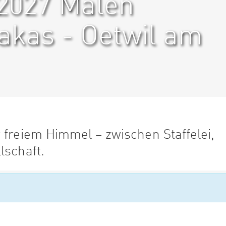
 2027 Malen
pakas - Oetwil am
 freiem Himmel – zwischen Staffelei,
lschaft.