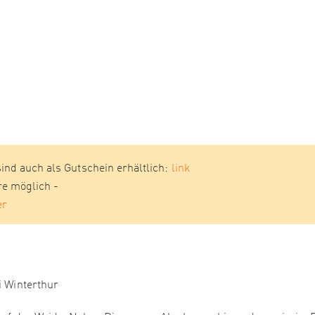
sind auch als Gutschein erhältlich:
link
re möglich -
er
i Winterthur