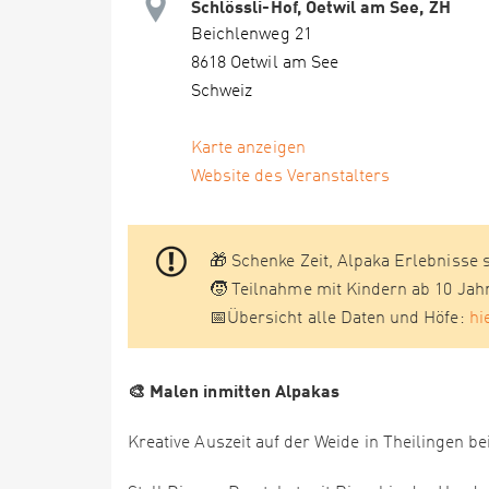
Schlössli-Hof, Oetwil am See, ZH
Beichlenweg 21
8618 Oetwil am See
Schweiz
Karte anzeigen
Website des Veranstalters
🎁 Schenke Zeit, Alpaka Erlebnisse 
🧒 Teilnahme mit Kindern ab 10 Jah
📅Übersicht alle Daten und Höfe:
hi
🎨 Malen inmitten Alpakas
Kreative Auszeit auf der Weide in Theilingen be