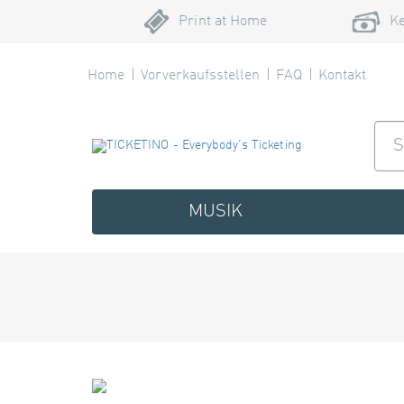
Print at Home
Ke
Home
Vorverkaufsstellen
FAQ
Kontakt
MUSIK