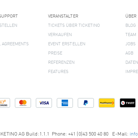
 SUPPORT
VERANSTALTER
ÜBER
STELLEN
TICKETS ÜBER TICKETINO
BLOG
VERKAUFEN
TEAM
L AGREEMENTS
EVENT ERSTELLEN
JOBS
PREISE
AGB
REFERENZEN
DATE
FEATURES
IMPR
KETINO AG Build:1.1.1 Phone: +41 (0)43 500 40 80 E-Mail:
inf