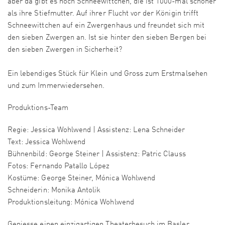
aber da gibt es noch Schneewittchen, die ist 1000-mal schöner
als ihre Stiefmutter. Auf ihrer Flucht vor der Königin trifft
Schneewittchen auf ein Zwergenhaus und freundet sich mit
den sieben Zwergen an. Ist sie hinter den sieben Bergen bei
den sieben Zwergen in Sicherheit?
Ein lebendiges Stück für Klein und Gross zum Erstmalsehen
und zum Immerwiedersehen.
Produktions-Team
Regie: Jessica Wohlwend | Assistenz: Lena Schneider
Text: Jessica Wohlwend
Bühnenbild: George Steiner | Assistenz: Patric Clauss
Fotos: Fernando Patallo López
Kostüme: George Steiner, Mónica Wohlwend
Schneiderin: Monika Antolik
Produktionsleitung: Mónica Wohlwend
Geniesse einen einzigartigen Theaterbesuch im Basler