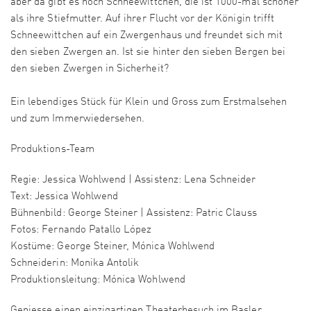
aber da gibt es noch Schneewittchen, die ist 1000-mal schöner
als ihre Stiefmutter. Auf ihrer Flucht vor der Königin trifft
Schneewittchen auf ein Zwergenhaus und freundet sich mit
den sieben Zwergen an. Ist sie hinter den sieben Bergen bei
den sieben Zwergen in Sicherheit?
Ein lebendiges Stück für Klein und Gross zum Erstmalsehen
und zum Immerwiedersehen.
Produktions-Team
Regie: Jessica Wohlwend | Assistenz: Lena Schneider
Text: Jessica Wohlwend
Bühnenbild: George Steiner | Assistenz: Patric Clauss
Fotos: Fernando Patallo López
Kostüme: George Steiner, Mónica Wohlwend
Schneiderin: Monika Antolik
Produktionsleitung: Mónica Wohlwend
Geniesse einen einzigartigen Theaterbesuch im Basler