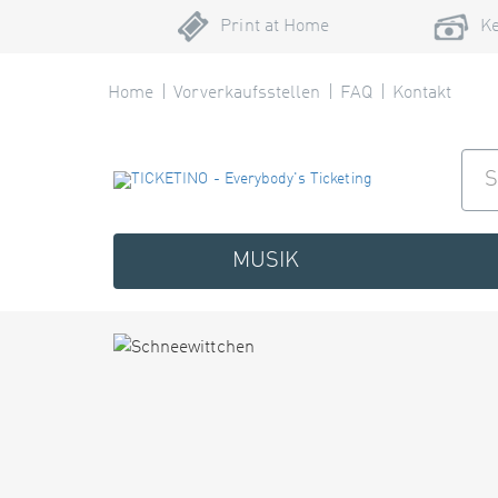
Print at Home
Ke
Home
Vorverkaufsstellen
FAQ
Kontakt
MUSIK