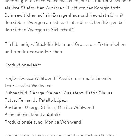
aber da gibt es noch Schneewittchen, die ist 1000-mal schöner
als ihre Stiefmutter. Auf ihrer Flucht vor der Königin trifft
Schneewittchen auf ein Zwergenhaus und freundet sich mit
den sieben Zwergen an. Ist sie hinter den sieben Bergen bei
den sieben Zwergen in Sicherheit?
Ein lebendiges Stück für Klein und Gross zum Erstmalsehen
und zum Immerwiedersehen.
Produktions-Team
Regie: Jessica Wohlwend | Assistenz: Lena Schneider
Text: Jessica Wohlwend
Bühnenbild: George Steiner | Assistenz: Patric Clauss
Fotos: Fernando Patallo López
Kostüme: George Steiner, Mónica Wohlwend
Schneiderin: Monika Antolik
Produktionsleitung: Mónica Wohlwend
Geniesse einen einzigartigen Theaterbesuch im Basler