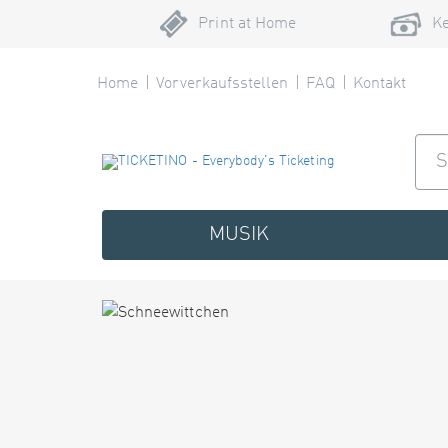
Print at Home
Ke
Home
Vorverkaufsstellen
FAQ
Kontakt
MUSIK