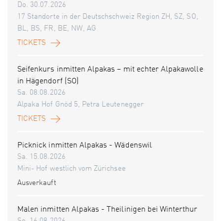
Do. 30.07.2026
17 Standorte in der Deutschschweiz Region ZH, SZ, SO,
BL, BS, FR, BE, NW, AG
TICKETS
Seifenkurs inmitten Alpakas – mit echter Alpakawolle
in Hägendorf (SO)
Sa. 08.08.2026
Alpaka Hof Gnöd 5, Petra Leutenegger
TICKETS
Picknick inmitten Alpakas - Wädenswil
Sa. 15.08.2026
Mini- Hof westlich vom Zürichsee
Ausverkauft
Malen inmitten Alpakas - Theilinigen bei Winterthur