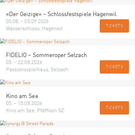
«Der Geizige» – Schlossfestspiele Hagenwil
05.08. – 05.09.2026
TICKETS
Wasserschloss, Hagenwil
FIDELIO – Sommeroper Selzach
05. – 22.08.2026
TICKETS
Passionsspielhaus, Selzach
Kino am See
05. – 15.08.2026
TICKETS
Kino am See, Pfäffikon SZ