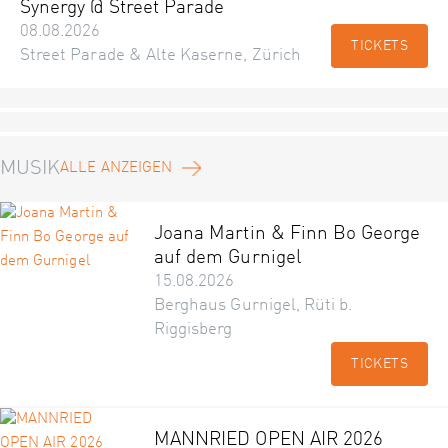
Synergy @ Street Parade
08.08.2026
TICKETS
Street Parade & Alte Kaserne, Zürich
MUSIK
ALLE ANZEIGEN
Joana Martin & Finn Bo George
auf dem Gurnigel
15.08.2026
Berghaus Gurnigel, Rüti b.
Riggisberg
TICKETS
MANNRIED OPEN AIR 2026