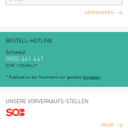
ABONNIEREN
BESTELL-HOTLINE
Schweiz
0900 441 441
(CHF 1.00/Min.)*
* Publikation der Nummern nur gemäss
Vorgaben
.
UNSERE VORVERKAUFS-STELLEN
MEHR