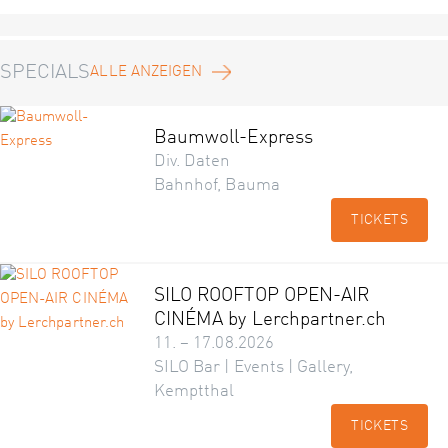
SPECIALS
ALLE ANZEIGEN
Baumwoll-Express
Div. Daten
Bahnhof, Bauma
TICKETS
SILO ROOFTOP OPEN-AIR
CINÉMA by Lerchpartner.ch
11. – 17.08.2026
SILO Bar | Events | Gallery,
Kemptthal
TICKETS