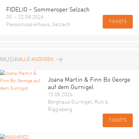
FIDELIO – Sommeroper Selzach
05. – 22.08.2026
TICKETS
Passionsspielhaus, Selzach
MUSIK
ALLE ANZEIGEN
Joana Martin & Finn Bo George
auf dem Gurnigel
15.08.2026
Berghaus Gurnigel, Rüti b.
Riggisberg
TICKETS