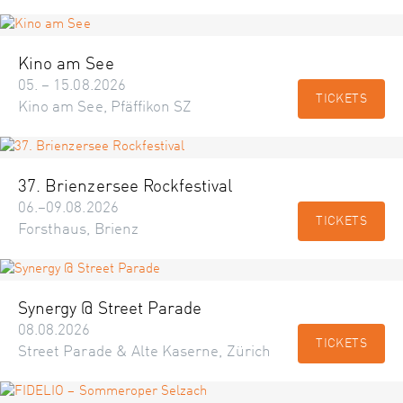
Kino am See
05. – 15.08.2026
TICKETS
Kino am See, Pfäffikon SZ
37. Brienzersee Rockfestival
06.–09.08.2026
TICKETS
Forsthaus, Brienz
Synergy @ Street Parade
08.08.2026
TICKETS
Street Parade & Alte Kaserne, Zürich