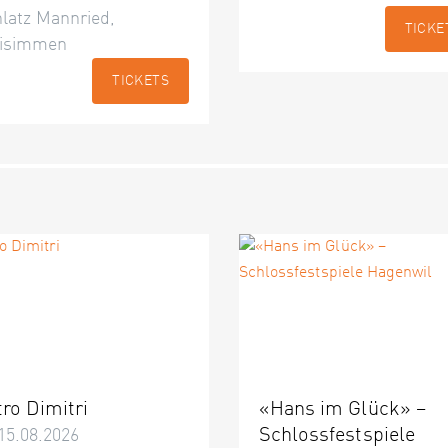
latz Mannried,
TICKE
isimmen
TICKETS
tro Dimitri
«Hans im Glück» –
Schlossfestspiele
15.08.2026