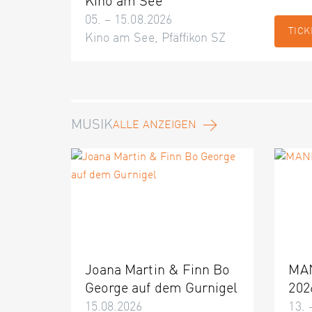
Kino am See
05. – 15.08.2026
TICK
Kino am See, Pfäffikon SZ
MUSIK
ALLE ANZEIGEN
Joana Martin & Finn Bo
MA
George auf dem Gurnigel
202
15.08.2026
13. 