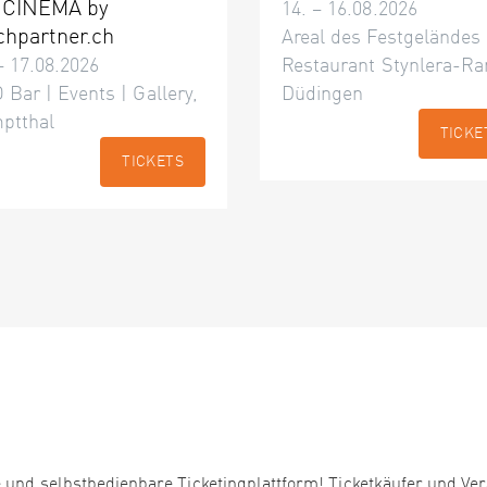
 CINÉMA by
14. – 16.08.2026
chpartner.ch
Areal des Festgeländes
– 17.08.2026
Restaurant Stynlera-Ra
 Bar | Events | Gallery,
Düdingen
ptthal
TICKE
TICKETS
 und selbstbedienbare Ticketingplattform! Ticketkäufer und Ver