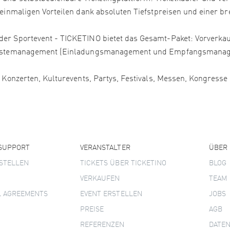
 einmaligen Vorteilen dank absoluten Tiefstpreisen und einer bre
er Sportevent - TICKETINO bietet das Gesamt-Paket: Vorverkauf
, Gästemanagement (Einladungsmanagement und Empfangsmanage
, Konzerten, Kulturevents, Partys, Festivals, Messen, Kongress
 SUPPORT
VERANSTALTER
ÜBER
STELLEN
TICKETS ÜBER TICKETINO
BLOG
VERKAUFEN
TEAM
L AGREEMENTS
EVENT ERSTELLEN
JOBS
PREISE
AGB
REFERENZEN
DATE