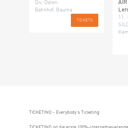
AIR
Div. Daten
Ler
Bahnhof, Bauma
11. 
TICKETS
SILO
Kem
TICKETINO - Everybody's Ticketing
TICKETINO ist die erste 100%-internetbasierende