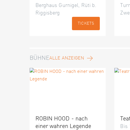
Berghaus Gurnigel, Rüti b.
Turn
Riggisberg
Zwe
TICKETS
BÜHNE
ALLE ANZEIGEN
ROBIN HOOD - nach
Tea
einer wahren Legende
Bis 