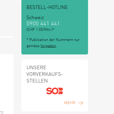
BESTELL-HOTLINE
Schweiz
0900 441 441
(CHF 1.00/Min.)*
* Publikation der Nummern nur
gemäss
Vorgaben
.
UNSERE
VORVERKAUFS-
STELLEN
MEHR
rg