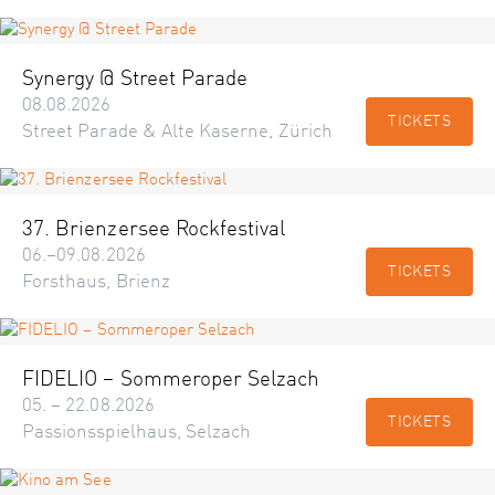
Synergy @ Street Parade
08.08.2026
TICKETS
Street Parade & Alte Kaserne, Zürich
37. Brienzersee Rockfestival
06.–09.08.2026
TICKETS
Forsthaus, Brienz
FIDELIO – Sommeroper Selzach
05. – 22.08.2026
TICKETS
Passionsspielhaus, Selzach