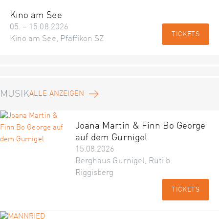
Kino am See
05. – 15.08.2026
TICKETS
Kino am See, Pfäffikon SZ
MUSIK
ALLE ANZEIGEN
Joana Martin & Finn Bo George
auf dem Gurnigel
15.08.2026
Berghaus Gurnigel, Rüti b.
Riggisberg
TICKETS