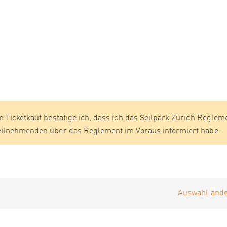
m Ticketkauf bestätige ich, dass ich das Seilpark Zürich Reglem
Teilnehmenden über das Reglement im Voraus informiert habe.
Auswahl ände