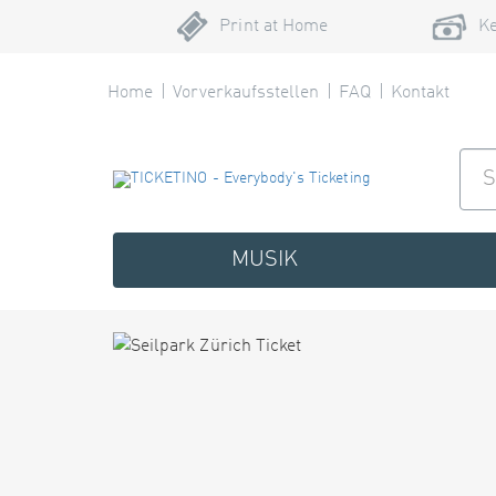
Print at Home
Ke
Home
Vorverkaufsstellen
FAQ
Kontakt
MUSIK