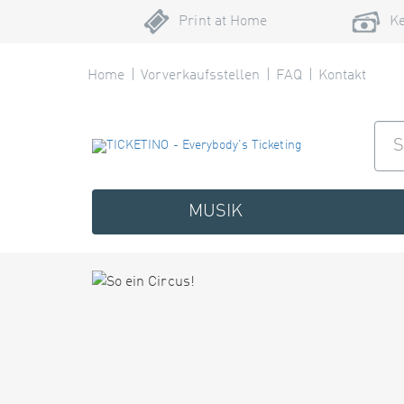
Print at Home
Ke
Home
Vorverkaufsstellen
FAQ
Kontakt
MUSIK