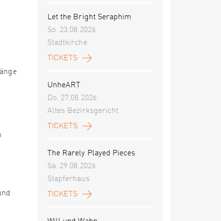
Let the Bright Seraphim
So. 23.08.2026
Stadtkirche
TICKETS
länge
UnheART
Do. 27.08.2026
Altes Bezirksgericht
TICKETS
m
The Rarely Played Pieces
Sa. 29.08.2026
Stapferhaus
und
TICKETS