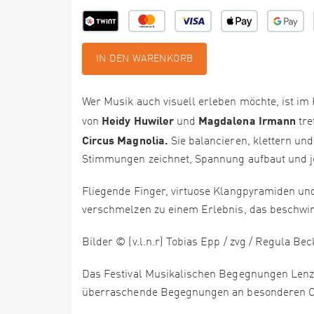
IN DEN WARENKORB
Wer Musik auch visuell erleben möchte, ist im
Heidy Huwiler
Magdalena Irmann
von
und
tre
Circus Magnolia.
Sie balancieren, klettern u
Stimmungen zeichnet, Spannung aufbaut und j
Fliegende Finger, virtuose Klangpyramiden un
verschmelzen zu einem Erlebnis, das beschwi
Bilder © (v.l.n.r) Tobias Epp / zvg / Regula Bec
Das Festival Musikalischen Begegnungen Lenz
überraschende Begegnungen an besonderen Orte