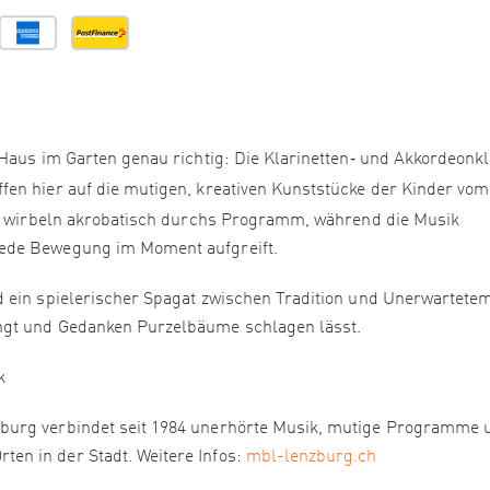
 Haus im Garten genau richtig: Die Klarinetten‑ und Akkordeonk
ffen hier auf die mutigen, kreativen Kunststücke der Kinder vom
nd wirbeln akrobatisch durchs Programm, während die Musik
ede Bewegung im Moment aufgreift.
d ein spielerischer Spagat zwischen Tradition und Unerwartete
ngt und Gedanken Purzelbäume schlagen lässt.
k
burg verbindet seit 1984 unerhörte Musik, mutige Programme 
n in der Stadt. Weitere Infos:
mbl-lenzburg.ch