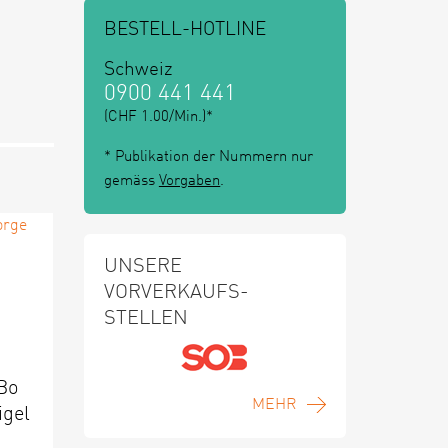
BESTELL-HOTLINE
Schweiz
0900 441 441
(CHF 1.00/Min.)*
* Publikation der Nummern nur
gemäss
Vorgaben
.
UNSERE
VORVERKAUFS-
STELLEN
 Bo
MEHR
igel