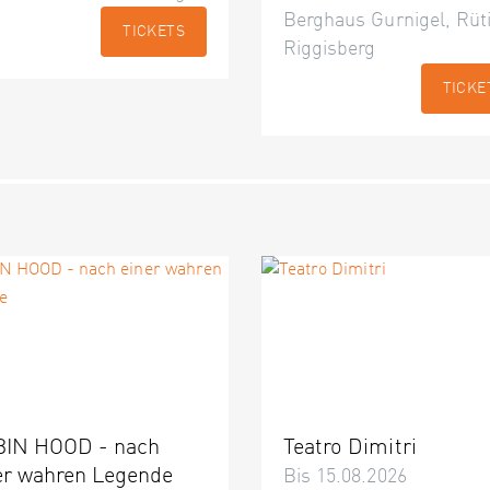
Berghaus Gurnigel, Rüti
TICKETS
Riggisberg
TICKE
IN HOOD - nach
Teatro Dimitri
er wahren Legende
Bis 15.08.2026