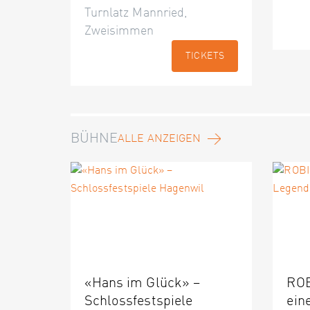
Turnlatz Mannried,
Zweisimmen
TICKETS
BÜHNE
ALLE ANZEIGEN
«Hans im Glück» –
ROB
Schlossfestspiele
ein