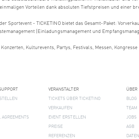
 einmaligen Vorteilen dank absoluten Tiefstpreisen und einer bre
er Sportevent - TICKETINO bietet das Gesamt-Paket: Vorverkauf
, Gästemanagement (Einladungsmanagement und Empfangsmanage
, Konzerten, Kulturevents, Partys, Festivals, Messen, Kongress
 SUPPORT
VERANSTALTER
ÜBER
STELLEN
TICKETS ÜBER TICKETINO
BLOG
VERKAUFEN
TEAM
L AGREEMENTS
EVENT ERSTELLEN
JOBS
PREISE
AGB
REFERENZEN
DATE