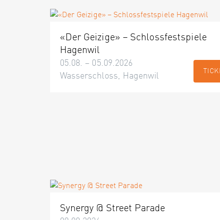
«Der Geizige» – Schlossfestspiele
Hagenwil
05.08. – 05.09.2026
TICK
Wasserschloss, Hagenwil
Synergy @ Street Parade