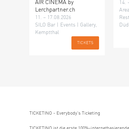
AIR CINÉMA by
14. 
Lerchpartner.ch
Area
11. – 17.08.2026
Res
SILO Bar | Events | Gallery,
Düd
Kemptthal
TICKETS
TICKETINO - Everybody's Ticketing
TICKETINO ist die erste 100%-internetbasierende