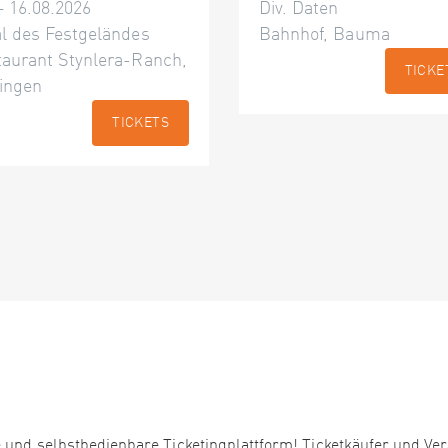
– 16.08.2026
Div. Daten
l des Festgeländes
Bahnhof, Bauma
taurant Stynlera-Ranch,
TICKE
ingen
TICKETS
 und selbstbedienbare Ticketingplattform! Ticketkäufer und Ver