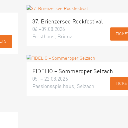
37. Brienzersee Rockfestival
06.–09.08.2026
TICKE
Forsthaus, Brienz
ETS
FIDELIO – Sommeroper Selzach
05. – 22.08.2026
TICKE
Passionsspielhaus, Selzach