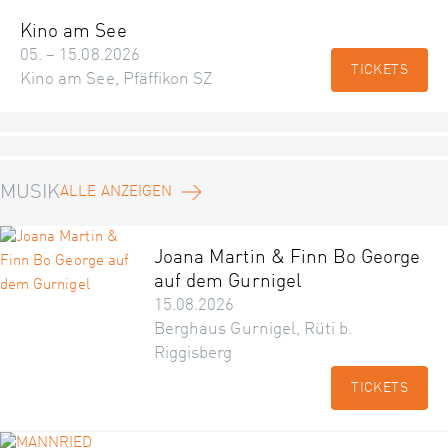
Kino am See
05. – 15.08.2026
TICKETS
Kino am See, Pfäffikon SZ
MUSIK
ALLE ANZEIGEN
Joana Martin & Finn Bo George
auf dem Gurnigel
15.08.2026
Berghaus Gurnigel, Rüti b.
Riggisberg
TICKETS