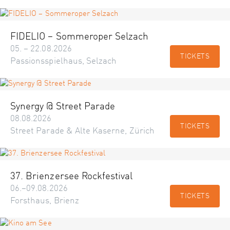
FIDELIO – Sommeroper Selzach
05. – 22.08.2026
TICKETS
Passionsspielhaus, Selzach
Synergy @ Street Parade
08.08.2026
TICKETS
Street Parade & Alte Kaserne, Zürich
37. Brienzersee Rockfestival
06.–09.08.2026
TICKETS
Forsthaus, Brienz