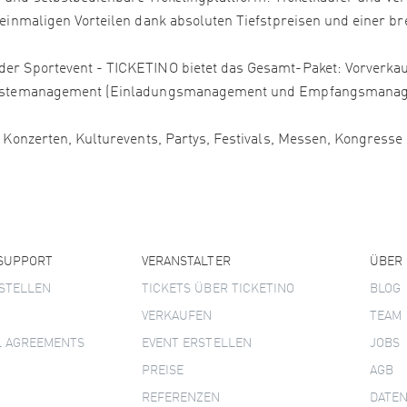
 einmaligen Vorteilen dank absoluten Tiefstpreisen und einer bre
er Sportevent - TICKETINO bietet das Gesamt-Paket: Vorverkauf
, Gästemanagement (Einladungsmanagement und Empfangsmanage
, Konzerten, Kulturevents, Partys, Festivals, Messen, Kongress
 SUPPORT
VERANSTALTER
ÜBER
STELLEN
TICKETS ÜBER TICKETINO
BLOG
VERKAUFEN
TEAM
L AGREEMENTS
EVENT ERSTELLEN
JOBS
PREISE
AGB
REFERENZEN
DATE