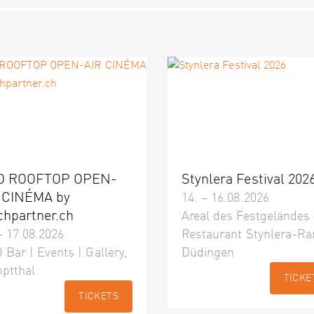
O ROOFTOP OPEN-
Stynlera Festival 202
 CINÉMA by
14. – 16.08.2026
chpartner.ch
Areal des Festgeländes
– 17.08.2026
Restaurant Stynlera-Ra
 Bar | Events | Gallery,
Düdingen
ptthal
TICKE
TICKETS