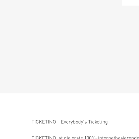
TICKETINO - Everybody's Ticketing
TICKETINO ist die erste 100%-internetbasierende