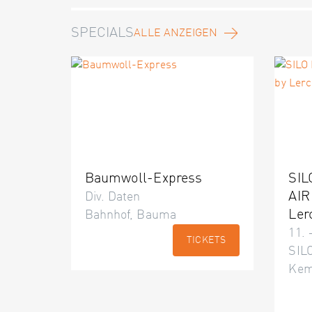
SPECIALS
ALLE ANZEIGEN
Baumwoll-Express
SIL
AIR
Div. Daten
Ler
Bahnhof, Bauma
11. 
TICKETS
SILO
Kem