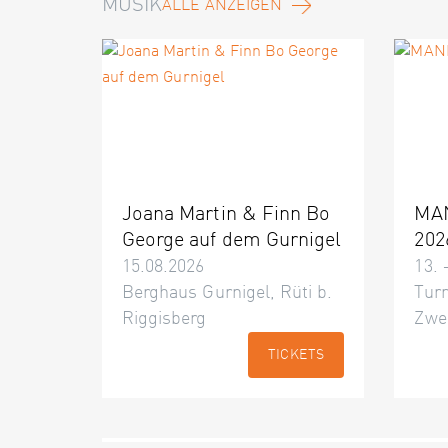
MUSIK
ALLE ANZEIGEN
Joana Martin & Finn Bo
MA
George auf dem Gurnigel
202
15.08.2026
13. 
Berghaus Gurnigel, Rüti b.
Turn
Riggisberg
Zwe
TICKETS