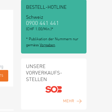
BESTELL-HOTLINE
Schweiz
0900 441 441
(CHF 1.00/Min.)*
* Publikation der Nummern nur
gemäss
Vorgaben
.
UNSERE
rg
VORVERKAUFS-
TS
STELLEN
MEHR