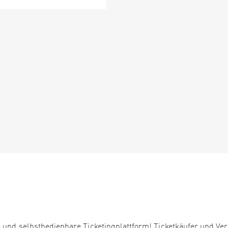
 und selbstbedienbare Ticketingplattform! Ticketkäufer und Ver