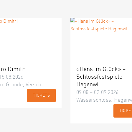
tro Dimitri
«Hans im Glück» –
Schlossfestspiele
15.08.2026
Hagenwil
ro Grande, Verscio
09.08 – 02.09.2026
TICKETS
Wasserschloss, Hagenw
TICKE