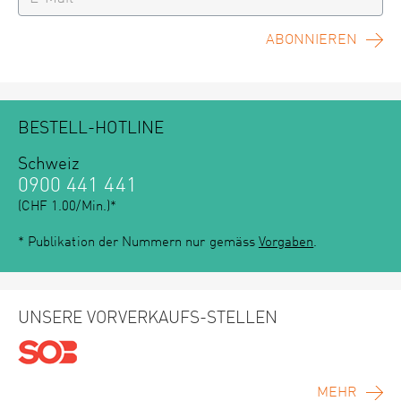
ABONNIEREN
BESTELL-HOTLINE
Schweiz
0900 441 441
(CHF 1.00/Min.)*
* Publikation der Nummern nur gemäss
Vorgaben
.
UNSERE VORVERKAUFS-STELLEN
MEHR