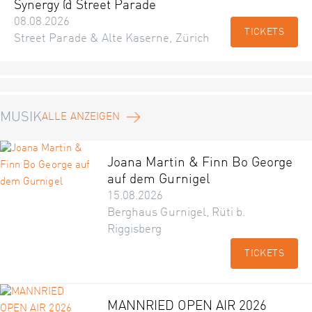
Synergy @ Street Parade
08.08.2026
TICKETS
Street Parade & Alte Kaserne, Zürich
MUSIK
ALLE ANZEIGEN
Joana Martin & Finn Bo George
auf dem Gurnigel
15.08.2026
Berghaus Gurnigel, Rüti b.
Riggisberg
TICKETS
MANNRIED OPEN AIR 2026