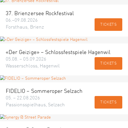
37. Brienzersee Rockfestival
06.–09.08.2026
TICKETS
Forsthaus, Brienz
«Der Geizige» – Schlossfestspiele Hagenwil
05.08. – 05.09.2026
TICKETS
Wasserschloss, Hagenwil
FIDELIO – Sommeroper Selzach
05. – 22.08.2026
TICKETS
Passionsspielhaus, Selzach