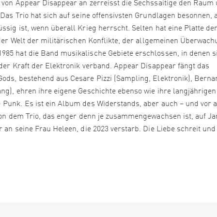
e von Appear Disappear an zerreisst die Sechssaitige den Raum
 Das Trio hat sich auf seine offensivsten Grundlagen besonnen, a
sig ist, wenn überall Krieg herrscht. Selten hat eine Platte de
 der Welt der militärischen Konflikte, der allgemeinen Überwac
985 hat die Band musikalische Gebiete erschlossen, in denen si
 der Kraft der Elektronik verband. Appear Disappear fängt das
Gods, bestehend aus Cesare Pizzi (Sampling, Elektronik), Berna
ang), ehren ihre eigene Geschichte ebenso wie ihre langjährigen
 Punk. Es ist ein Album des Widerstands, aber auch – und vor 
r von dem Trio, das enger denn je zusammengewachsen ist, auf J
 an seine Frau Heleen, die 2023 verstarb. Die Liebe schreit und 