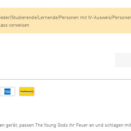
lieder/Studierende/Lernende/Personen mit IV-Ausweis/Persone
lass vorweisen
en gerät, passen The Young Gods ihr Feuer an und schlagen mi