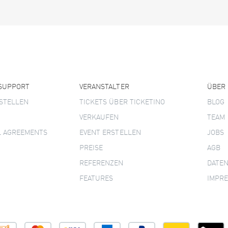
 SUPPORT
VERANSTALTER
ÜBER
STELLEN
TICKETS ÜBER TICKETINO
BLOG
VERKAUFEN
TEAM
L AGREEMENTS
EVENT ERSTELLEN
JOBS
PREISE
AGB
REFERENZEN
DATE
FEATURES
IMPR