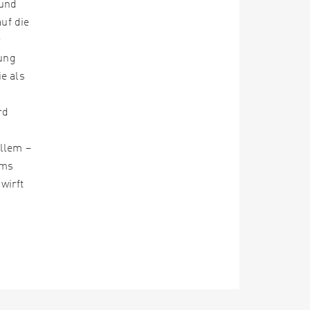
 und
uf die
r
hung
e als
rd
allem –
ams
wirft