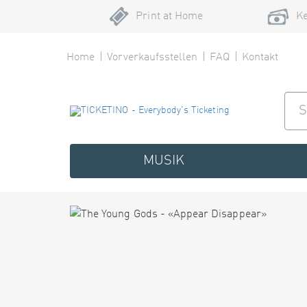
Print at Home
Ke
Home
Vorverkaufsstellen
FAQ
Kontakt
MUSIK