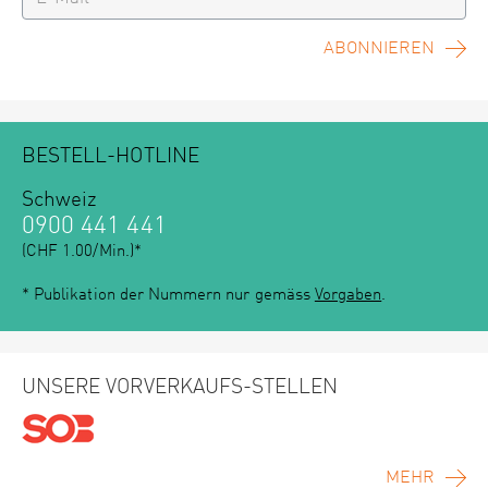
ABONNIEREN
BESTELL-HOTLINE
Schweiz
0900 441 441
(CHF 1.00/Min.)*
* Publikation der Nummern nur gemäss
Vorgaben
.
UNSERE VORVERKAUFS-STELLEN
MEHR