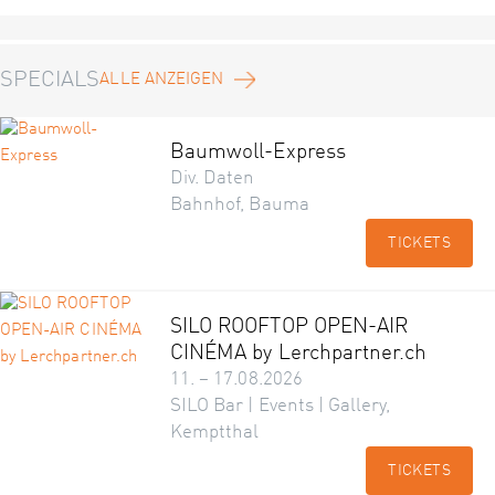
SPECIALS
ALLE ANZEIGEN
Baumwoll-Express
Div. Daten
Bahnhof, Bauma
TICKETS
SILO ROOFTOP OPEN-AIR
CINÉMA by Lerchpartner.ch
11. – 17.08.2026
SILO Bar | Events | Gallery,
Kemptthal
TICKETS