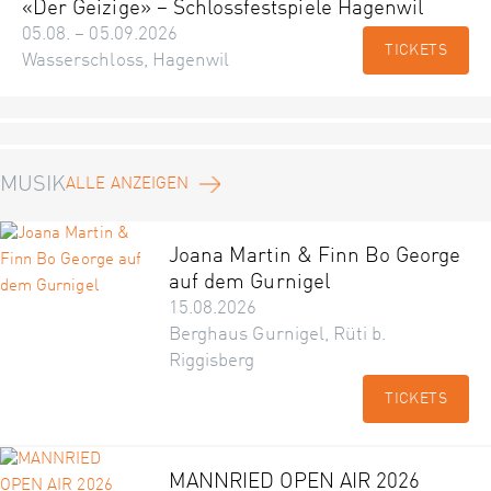
«Der Geizige» – Schlossfestspiele Hagenwil
05.08. – 05.09.2026
TICKETS
Wasserschloss, Hagenwil
MUSIK
ALLE ANZEIGEN
Joana Martin & Finn Bo George
auf dem Gurnigel
15.08.2026
Berghaus Gurnigel, Rüti b.
Riggisberg
TICKETS
MANNRIED OPEN AIR 2026