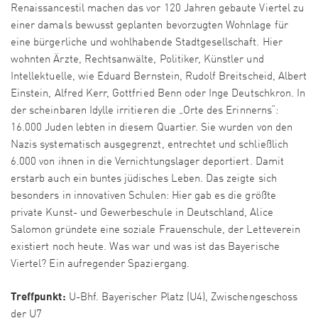
Renaissancestil machen das vor 120 Jahren gebaute Viertel zu
einer damals bewusst geplanten bevorzugten Wohnlage für
eine bürgerliche und wohlhabende Stadtgesellschaft. Hier
wohnten Ärzte, Rechtsanwälte, Politiker, Künstler und
Intellektuelle, wie Eduard Bernstein, Rudolf Breitscheid, Albert
Einstein, Alfred Kerr, Gottfried Benn oder Inge Deutschkron. In
der scheinbaren Idylle irritieren die „Orte des Erinnerns“:
16.000 Juden lebten in diesem Quartier. Sie wurden von den
Nazis systematisch ausgegrenzt, entrechtet und schließlich
6.000 von ihnen in die Vernichtungslager deportiert. Damit
erstarb auch ein buntes jüdisches Leben. Das zeigte sich
besonders in innovativen Schulen: Hier gab es die größte
private Kunst- und Gewerbeschule in Deutschland, Alice
Salomon gründete eine soziale Frauenschule, der Letteverein
existiert noch heute. Was war und was ist das Bayerische
Viertel? Ein aufregender Spaziergang.
Treffpunkt:
U-Bhf. Bayerischer Platz (U4), Zwischengeschoss
der U7