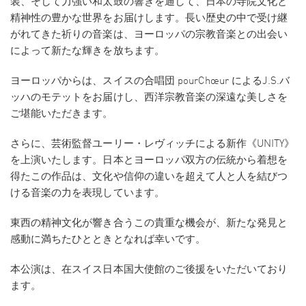
装、そして力強い和太鼓の響きを通して、日本の寺院文化と
精神性の豊かな世界をお届けします。長い歴史の中で受け継
がれてきた祈りの音楽は、ヨーロッパの宗教音楽との出会い
によって新たな輝きを放ちます。
ヨーロッパからは、スイスの合唱団 pourChœur によるJ.S.バ
ッハのモテットをお届けし、西洋宗教音楽の深遠な美しさを
ご堪能いただきます。
さらに、芸術監督ユーリー・レヴィッチによる新作《UNITY》
を上演いたします。日本とヨーロッパ双方の伝統から着想を
得たこの作品は、文化や信仰の違いを超えて人と人を結びつ
ける音楽の力を表現しています。
東西の精神文化が響き合うこの貴重な機会が、新たな発見と
感動に満ちたひとときとなれば幸いです。
本公演は、在スイス日本国大使館のご後援をいただいており
ます。