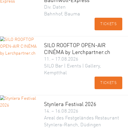
Baumwoll-Express
Div. Daten
Bahnhof, Bauma
TICKETS
SILO ROOFTOP OPEN-AIR
CINÉMA by Lerchpartner.ch
11. – 17.08.2026
SILO Bar | Events | Gallery,
Kemptthal
TICKETS
Stynlera Festival 2026
14. – 16.08.2026
Areal des Festgeländes Restaurant
Stynlera-Ranch, Düdingen