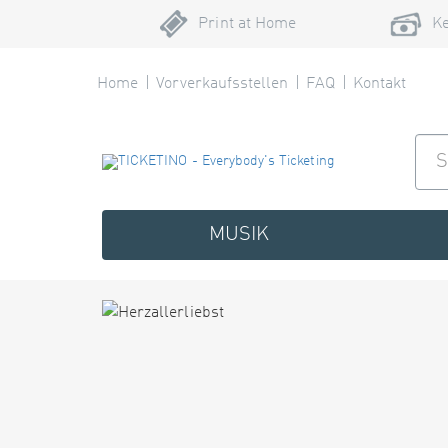
Print at Home
Ke
Home
Vorverkaufsstellen
FAQ
Kontakt
MUSIK