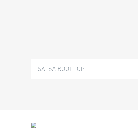
SALSA ROOFTOP