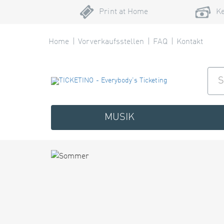
Print at Home
Ke
Home
Vorverkaufsstellen
FAQ
Kontakt
MUSIK