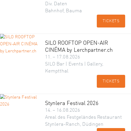
Div. Daten
Bahnhof, Bauma
TICKETS
SILO ROOFTOP OPEN-AIR
CINÉMA by Lerchpartner.ch
11. – 17.08.2026
SILO Bar | Events | Gallery,
Kemptthal
TICKETS
Stynlera Festival 2026
14. – 16.08.2026
Areal des Festgeländes Restaurant
Stynlera-Ranch, Düdingen