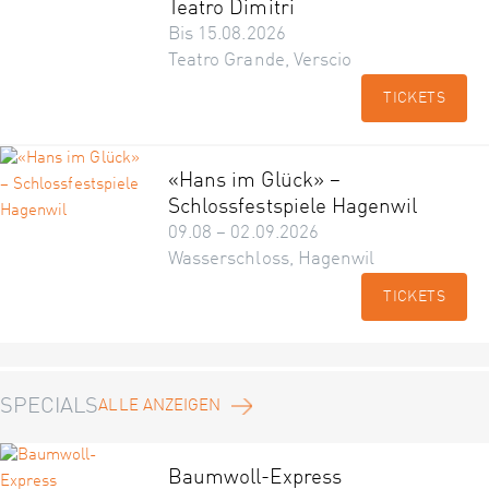
Teatro Dimitri
Bis 15.08.2026
Teatro Grande, Verscio
TICKETS
«Hans im Glück» –
Schlossfestspiele Hagenwil
09.08 – 02.09.2026
Wasserschloss, Hagenwil
TICKETS
SPECIALS
ALLE ANZEIGEN
Baumwoll-Express