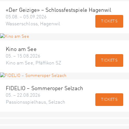
«Der Geizige» – Schlossfestspiele Hagenwil
05.08. – 05.09.2026
TICKETS
Wasserschloss, Hagenwil
Kino am See
05. – 15.08.2026
TICKETS
Kino am See, Pfäffikon SZ
FIDELIO – Sommeroper Selzach
05. – 22.08.2026
TICKETS
Passionsspielhaus, Selzach