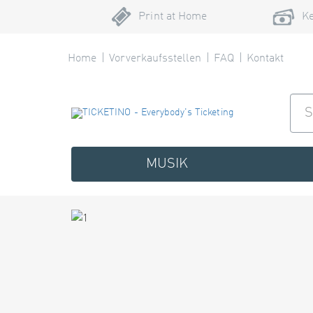
Print at Home
Ke
Home
Vorverkaufsstellen
FAQ
Kontakt
MUSIK