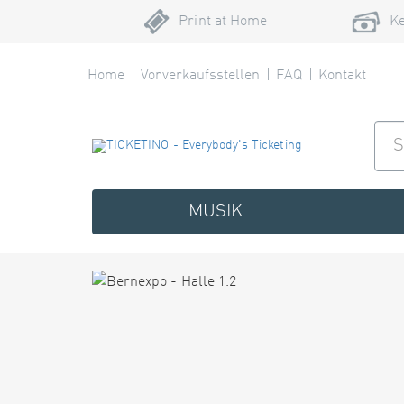
Print at Home
Ke
Home
Vorverkaufsstellen
FAQ
Kontakt
MUSIK