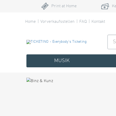
Print at Home
Ke
Home
Vorverkaufsstellen
FAQ
Kontakt
MUSIK