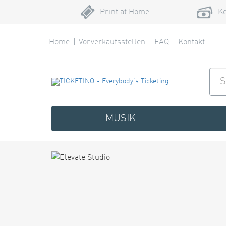
Print at Home
Ke
Home
Vorverkaufsstellen
FAQ
Kontakt
MUSIK