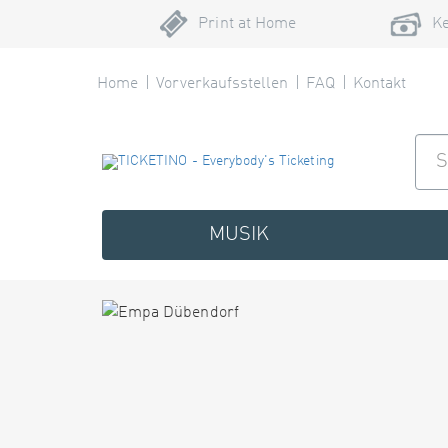
Print at Home
Ke
Home
Vorverkaufsstellen
FAQ
Kontakt
MUSIK