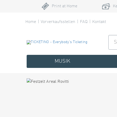
Print at Home
Ke
Home
Vorverkaufsstellen
FAQ
Kontakt
MUSIK