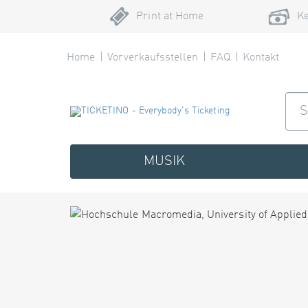
Print at Home
Ke
Home
Vorverkaufsstellen
FAQ
Kontakt
MUSIK