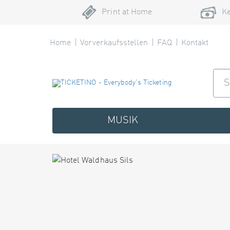
Print at Home
Ke
Home
Vorverkaufsstellen
FAQ
Kontakt
MUSIK