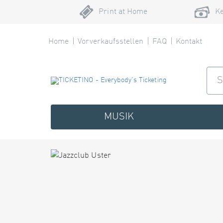
Print at Home
Ke
Home
Vorverkaufsstellen
FAQ
Kontakt
MUSIK