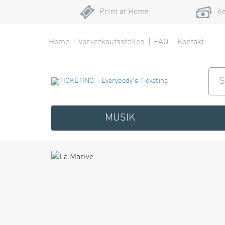
Print at Home
Ke
Home
Vorverkaufsstellen
FAQ
Kontakt
MUSIK