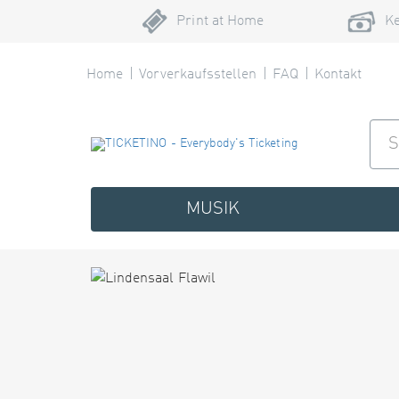
Print at Home
Ke
Home
Vorverkaufsstellen
FAQ
Kontakt
MUSIK