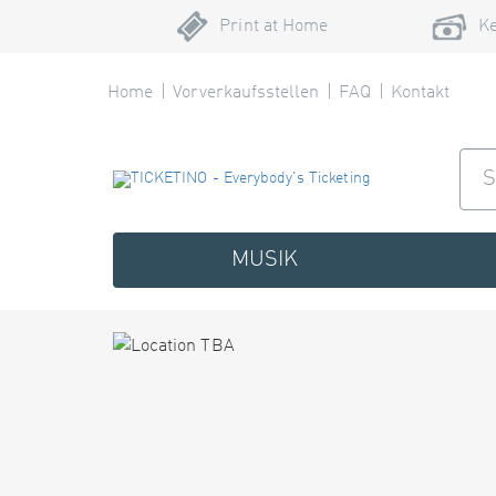
Print at Home
Ke
Home
Vorverkaufsstellen
FAQ
Kontakt
MUSIK