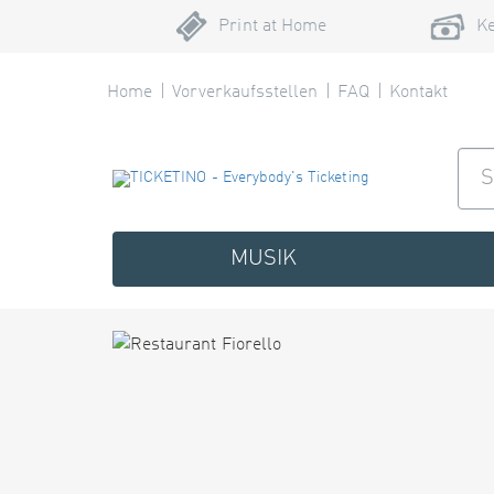
Print at Home
Ke
Home
Vorverkaufsstellen
FAQ
Kontakt
MUSIK