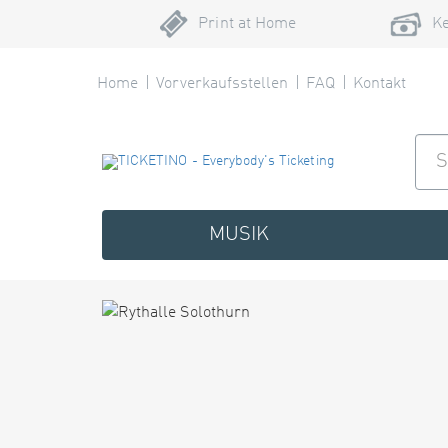
Print at Home
Ke
Home
Vorverkaufsstellen
FAQ
Kontakt
MUSIK