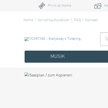
Print at Home
Ke
Home
Vorverkaufsstellen
FAQ
Kontakt
MUSIK