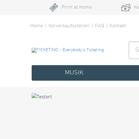
Print at Home
Ke
Home
Vorverkaufsstellen
FAQ
Kontakt
MUSIK