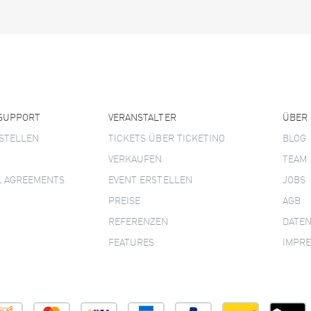
 SUPPORT
VERANSTALTER
ÜBER
STELLEN
TICKETS ÜBER TICKETINO
BLOG
VERKAUFEN
TEAM
L AGREEMENTS
EVENT ERSTELLEN
JOBS
PREISE
AGB
REFERENZEN
DATE
FEATURES
IMPR