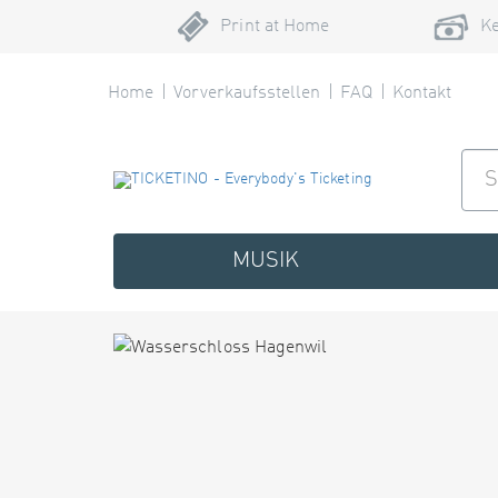
Print at Home
Ke
Home
Vorverkaufsstellen
FAQ
Kontakt
MUSIK