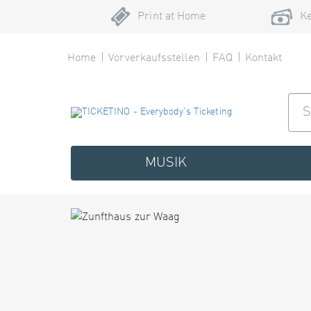
Print at Home
Ke
Home
Vorverkaufsstellen
FAQ
Kontakt
MUSIK