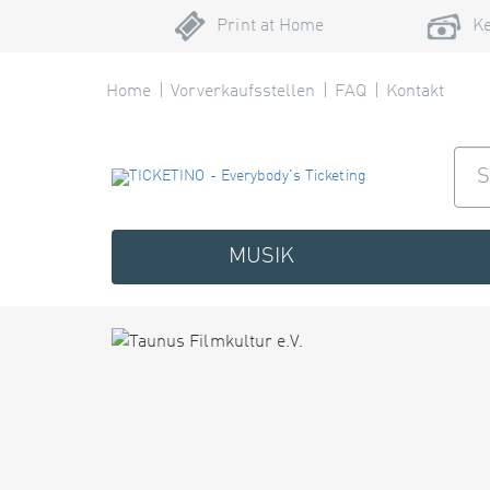
Print at Home
Ke
Home
Vorverkaufsstellen
FAQ
Kontakt
MUSIK