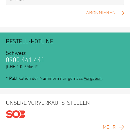
ABONNIEREN
BESTELL-HOTLINE
Schweiz
0900 441 441
(CHF 1.00/Min.)*
* Publikation der Nummern nur gemäss
Vorgaben
.
UNSERE VORVERKAUFS-STELLEN
MEHR