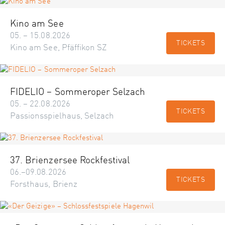
Kino am See
05. – 15.08.2026
TICKETS
Kino am See, Pfäffikon SZ
FIDELIO – Sommeroper Selzach
05. – 22.08.2026
TICKETS
Passionsspielhaus, Selzach
37. Brienzersee Rockfestival
06.–09.08.2026
TICKETS
Forsthaus, Brienz