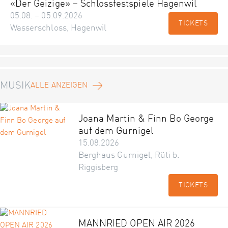
«Der Geizige» – Schlossfestspiele Hagenwil
05.08. – 05.09.2026
TICKETS
Wasserschloss, Hagenwil
MUSIK
ALLE ANZEIGEN
Joana Martin & Finn Bo George
auf dem Gurnigel
15.08.2026
Berghaus Gurnigel, Rüti b.
Riggisberg
TICKETS
MANNRIED OPEN AIR 2026