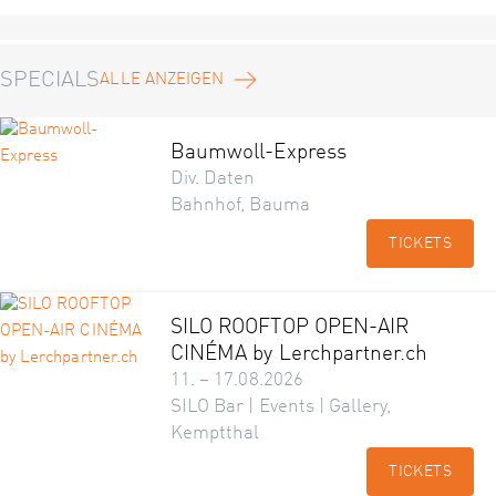
SPECIALS
ALLE ANZEIGEN
Baumwoll-Express
Div. Daten
Bahnhof, Bauma
TICKETS
SILO ROOFTOP OPEN-AIR
CINÉMA by Lerchpartner.ch
11. – 17.08.2026
SILO Bar | Events | Gallery,
Kemptthal
TICKETS