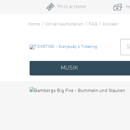
Print at Home
Ke
Home
Vorverkaufsstellen
FAQ
Kontakt
MUSIK