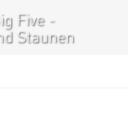
g Five -
d Staunen