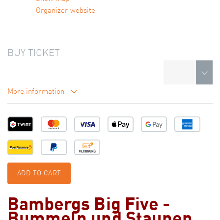
Organizer website
BUY TICKET
More information
ADD TO CART
Bambergs Big Five -
Bummeln und Staunen