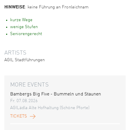
HINWEISE
: keine Führung an Fronleichnam
kurze Wege
wenige Stufen
Seniorengerecht
ARTISTS
AGIL Stadtführungen
MORE EVENTS
Bambergs Big Five - Bummeln und Staunen
Fr. 07.08.2026
AGILädla Alte Hofhaltung (Schöne Pforte)
TICKETS